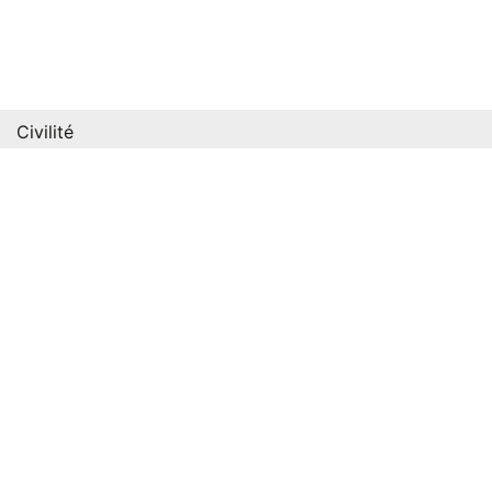
Civilité
Mme
Mr
Nom
Prénom
Téléphone
Email